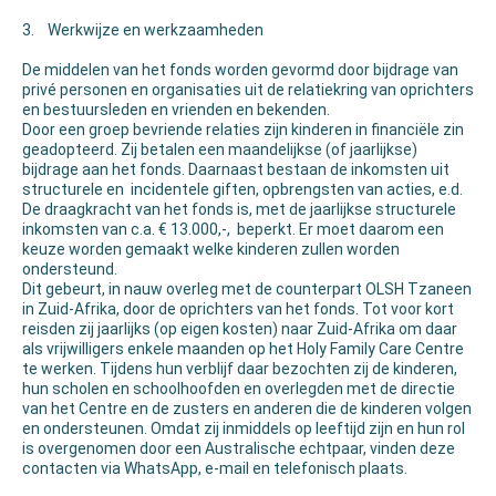
3. Werkwijze en werkzaamheden
De middelen van het fonds worden gevormd door bijdrage van
privé personen en organisaties uit de relatiekring van oprichters
en bestuursleden en vrienden en bekenden.
Door een groep bevriende relaties zijn kinderen in financiële zin
geadopteerd. Zij betalen een maandelijkse (of jaarlijkse)
bijdrage aan het fonds. Daarnaast bestaan de inkomsten uit
structurele en incidentele giften, opbrengsten van acties, e.d.
De draagkracht van het fonds is, met de jaarlijkse structurele
inkomsten van c.a. € 13.000,-, beperkt. Er moet daarom een
keuze worden gemaakt welke kinderen zullen worden
ondersteund.
Dit gebeurt, in nauw overleg met de counterpart OLSH Tzaneen
in Zuid-Afrika, door de oprichters van het fonds. Tot voor kort
reisden zij jaarlijks (op eigen kosten) naar Zuid-Afrika om daar
als vrijwilligers enkele maanden op het Holy Family Care Centre
te werken. Tijdens hun verblijf daar bezochten zij de kinderen,
hun scholen en schoolhoofden en overlegden met de directie
van het Centre en de zusters en anderen die de kinderen volgen
en ondersteunen. Omdat zij inmiddels op leeftijd zijn en hun rol
is overgenomen door een Australische echtpaar, vinden deze
contacten via WhatsApp, e-mail en telefonisch plaats.