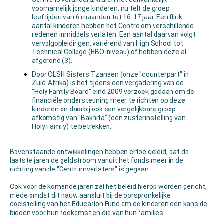
voornamelijk jonge kinderen, nu telt de groep
leeftijden van 6 maanden tot 16-17 jaar. Een flink
aantal kinderen hebben het Centre om verschillende
redenen inmiddels verlaten. Een aantal daarvan volgt
vervolgopleidingen, variërend van High School tot
Technical College (HBO-niveau) of hebben deze al
afgerond (3).
Door OLSH Sisters Tzaneen (onze "counterpart" in
Zuid-Afrika) is het tijdens een vergadering van de
"Holy Family Board" eind 2009 verzoek gedaan om de
financiële ondersteuning meer te richten op deze
kinderen en daarbij ook een vergelijkbare groep
afkomstig van "Bakhita" (een zusterinstelling van
Holy Family) te betrekken.
Bovenstaande ontwikkelingen hebben ertoe geleid, dat de
laatste jaren de geldstroom vanuit het fonds meer in de
richting van de "Centrumverlaters" is gegaan.
Ook voor de komende jaren zal het beleid hierop worden gericht,
mede omdat dit nauw aansluit bij de oorspronkelijke
doelstelling van het Education Fund om de kinderen een kans de
bieden voor hun toekomst en die van hun families.